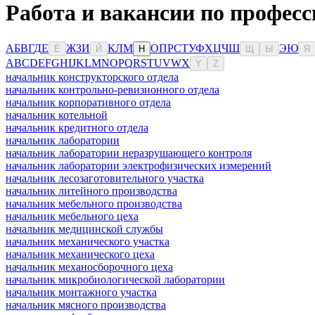
Работа и вакансии по професс
А
Б
В
Г
Д
Е
Ж
З
И
К
Л
М
О
П
Р
С
Т
У
Ф
Х
Ц
Ч
Ш
Э
Ю
Ё
Й
Н
Щ
Ы
Я
A
B
C
D
E
F
G
H
I
J
K
L
M
N
O
P
Q
R
S
T
U
V
W
X
Y
Z
начальник конструкторского отдела
начальник контрольно-ревизионного отдела
начальник корпоративного отдела
начальник котельной
начальник кредитного отдела
начальник лаборатории
начальник лаборатории неразрушающего контроля
начальник лаборатории электрофизических измерений
начальник лесозаготовительного участка
начальник литейного производства
начальник мебельного производства
начальник мебельного цеха
начальник медицинской службы
начальник механического участка
начальник механического цеха
начальник механосборочного цеха
начальник микробиологической лаборатории
начальник монтажного участка
начальник мясного производства