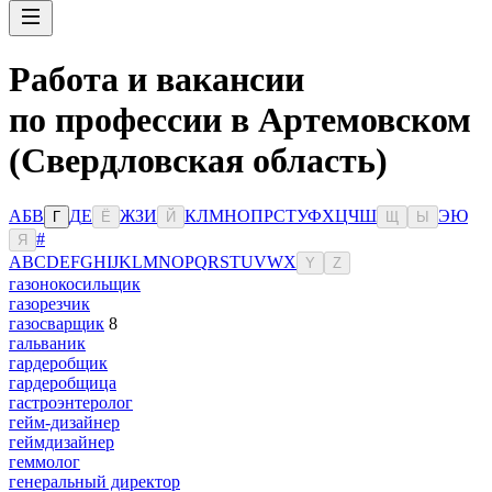
Работа и вакансии
по профессии в Артемовском
(Свердловская область)
А
Б
В
Д
Е
Ж
З
И
К
Л
М
Н
О
П
Р
С
Т
У
Ф
Х
Ц
Ч
Ш
Э
Ю
Г
Ё
Й
Щ
Ы
#
Я
A
B
C
D
E
F
G
H
I
J
K
L
M
N
O
P
Q
R
S
T
U
V
W
X
Y
Z
газонокосильщик
газорезчик
газосварщик
8
гальваник
гардеробщик
гардеробщица
гастроэнтеролог
гейм-дизайнер
геймдизайнер
геммолог
генеральный директор