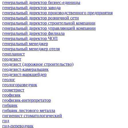
генеральный директор бизнес-единицы
генеральный директор завода
генеральный директор производственного предприятия
генеральный директор розничной сети
генеральный директор строительной компании
генеральный директор управляющей компании
генеральный директор филиала
генеральный директор ЧОП
генеральный менеджер
генеральный менеджер отеля
генпланист
геодезист
геодезист (дорожное строительство)
геодезист-камеральщик
геодезист-маркшейдер
геолог
геологоразведчик
геометрист
геофизик
геофизик-интерпретатор
гибщик
гибщик листового металла
гигиенист стоматологический
гид
гид-переводчик