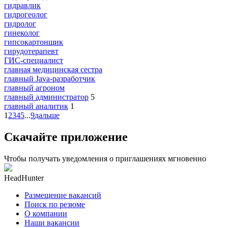
гидравлик
гидрогеолог
гидролог
гинеколог
гипсокартонщик
гирудотерапевт
ГИС-специалист
главная медицинская сестра
главный Java-разработчик
главный агроном
главный администратор
5
главный аналитик
1
1
2
3
4
5
...
9
дальше
Скачайте приложение
Чтобы получать уведомления о приглашениях мгновенно
HeadHunter
Размещение вакансий
Поиск по резюме
О компании
Наши вакансии