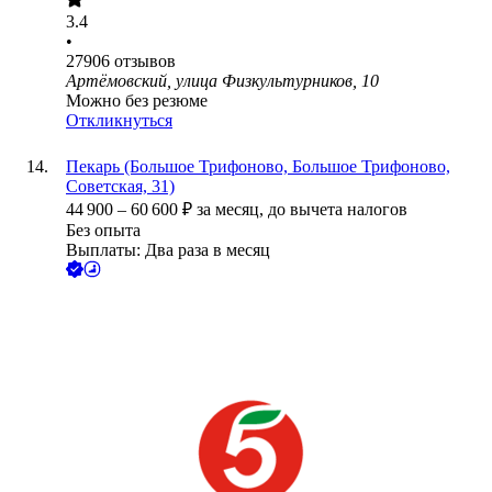
3.4
•
27906
отзывов
Артёмовский, улица Физкультурников, 10
Можно без резюме
Откликнуться
Пекарь (Большое Трифоново, Большое Трифоново,
Советская, 31)
44 900
–
60 600
₽
за месяц,
до вычета налогов
Без опыта
Выплаты: Два раза в месяц