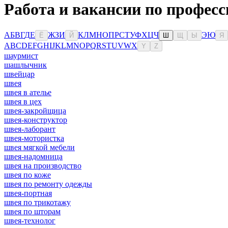
Работа и вакансии по професс
А
Б
В
Г
Д
Е
Ж
З
И
К
Л
М
Н
О
П
Р
С
Т
У
Ф
Х
Ц
Ч
Э
Ю
Ё
Й
Ш
Щ
Ы
Я
A
B
C
D
E
F
G
H
I
J
K
L
M
N
O
P
Q
R
S
T
U
V
W
X
Y
Z
шаурмист
шашлычник
швейцар
швея
швея в ателье
швея в цех
швея-закройщица
швея-конструктор
швея-лаборант
швея-мотористка
швея мягкой мебели
швея-надомница
швея на производство
швея по коже
швея по ремонту одежды
швея-портная
швея по трикотажу
швея по шторам
швея-технолог