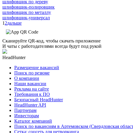
шлифовщик по дереву
шлифовщик-полировщик
шлифовщик по металлу
шлифовщик-универсал
1
2
дальше
Сканируйте QR-код, чтобы скачать приложение
И чаты с работодателями всегда будут под рукой
HeadHunter
Размещение вакансий
Поиск по резюме
О компании
Наши вакансии
Реклама на сайте
Требования к ПО
Безопасный HeadHunter
HeadHunter API
Партнерам
Инвесторам
Каталог компаний
Поиск по вакансиям в Артемовском (Свердловская област
Сетка: соцсеть для нетворкинга