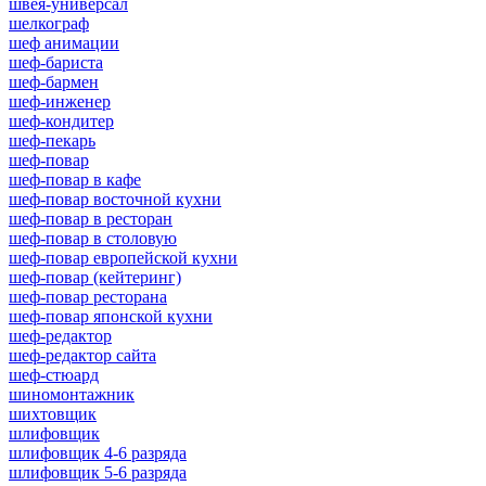
швея-универсал
шелкограф
шеф анимации
шеф-бариста
шеф-бармен
шеф-инженер
шеф-кондитер
шеф-пекарь
шеф-повар
шеф-повар в кафе
шеф-повар восточной кухни
шеф-повар в ресторан
шеф-повар в столовую
шеф-повар европейской кухни
шеф-повар (кейтеринг)
шеф-повар ресторана
шеф-повар японской кухни
шеф-редактор
шеф-редактор сайта
шеф-стюард
шиномонтажник
шихтовщик
шлифовщик
шлифовщик 4-6 разряда
шлифовщик 5-6 разряда