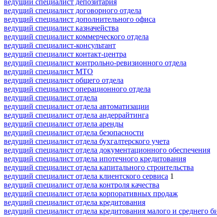
ведущий специалист депозитария
ведущий специалист договорного отдела
ведущий специалист дополнительного офиса
ведущий специалист казначейства
ведущий специалист коммерческого отдела
ведущий специалист-консультант
ведущий специалист контакт-центра
ведущий специалист контрольно-ревизионного отдела
ведущий специалист МТО
ведущий специалист общего отдела
ведущий специалист операционного отдела
ведущий специалист отдела
ведущий специалист отдела автоматизации
ведущий специалист отдела андеррайтинга
ведущий специалист отдела аренды
ведущий специалист отдела безопасности
ведущий специалист отдела бухгалтерского учета
ведущий специалист отдела документационного обеспечения
ведущий специалист отдела ипотечного кредитования
ведущий специалист отдела капитального строительства
ведущий специалист отдела клиентского сервиса
1
ведущий специалист отдела контроля качества
ведущий специалист отдела корпоративных продаж
ведущий специалист отдела кредитования
ведущий специалист отдела кредитования малого и среднего б