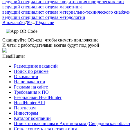
ведущий специалист отдела кредитования юридических лиц
ведущий специалист отдела маркетинга
ведущий специалист отдела материально-технического снабже
ведущий специалист отдела методологии
В начало
5
6
7
8
9
...
19
дальше
Сканируйте QR-код, чтобы скачать приложение
И чаты с работодателями всегда будут под рукой
HeadHunter
Размещение вакансий
Поиск по резюме
О компании
Наши вакансии
Реклама на сайте
Требования к ПО
Безопасный HeadHunter
HeadHunter API
Партнерам
Инвесторам
Каталог компаний
Поиск по вакансиям в Артемовском (Свердловская област
Сетка: соцсеть для нетворкинга