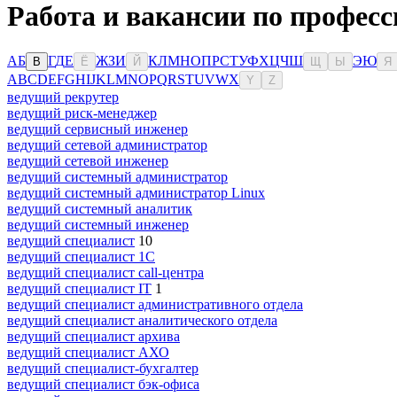
Работа и вакансии по професс
А
Б
Г
Д
Е
Ж
З
И
К
Л
М
Н
О
П
Р
С
Т
У
Ф
Х
Ц
Ч
Ш
Э
Ю
В
Ё
Й
Щ
Ы
Я
A
B
C
D
E
F
G
H
I
J
K
L
M
N
O
P
Q
R
S
T
U
V
W
X
Y
Z
ведущий рекрутер
ведущий риск-менеджер
ведущий сервисный инженер
ведущий сетевой администратор
ведущий сетевой инженер
ведущий системный администратор
ведущий системный администратор Linux
ведущий системный аналитик
ведущий системный инженер
ведущий специалист
10
ведущий специалист 1С
ведущий специалист call-центра
ведущий специалист IT
1
ведущий специалист административного отдела
ведущий специалист аналитического отдела
ведущий специалист архива
ведущий специалист АХО
ведущий специалист-бухгалтер
ведущий специалист бэк-офиса