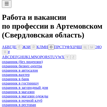
Работа и вакансии
по профессии в Артемовском
(Свердловская область)
А
Б
В
Г
Д
Е
Ж
З
И
К
Л
М
Н
П
Р
С
Т
У
Ф
Х
Ц
Ч
Ш
Э
Ю
Ё
Й
О
Щ
Ы
#
Я
A
B
C
D
E
F
G
H
I
J
K
L
M
N
O
P
Q
R
S
T
U
V
W
X
Y
Z
охранник (без лицензии)
охранник бизнес-центра
охранник в автосалон
охранник-вахтер
охранник в банк
охранник в гостиницу
охранник в загородный дом
охранник в магазин
охранник в магазин одежды
охранник в ночной клуб
охранник в ресторан