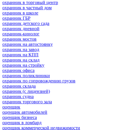
охранник в торговый центр
охранник в частный дом
охранник в школе
охранник ГБР
охранник детского сада
охранник дневной
охранник-кинолог
охранник мостов
охранник на автостоянку
охранник на завод
охранник на КПП
охранник на склад
охранник на стройку
охранник офиса
охранник поликлиники
охранник по сопровождению грузов
охранник склада
охранник (с лицензией)
охранник судна
охранник торгового зала
оценщик
оценщик автомобилей
оценщик бизнеса
оценщик в ломбард
оценщик коммерческой недвижимости