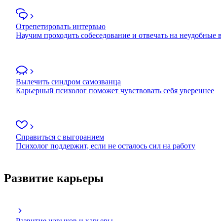
Отрепетировать интервью
Научим проходить собеседование и отвечать на неудобные
Вылечить синдром самозванца
Карьерный психолог поможет чувствовать себя увереннее
Справиться с выгоранием
Психолог поддержит, если не осталось сил на работу
Развитие карьеры
Развитие навыков и карьеры