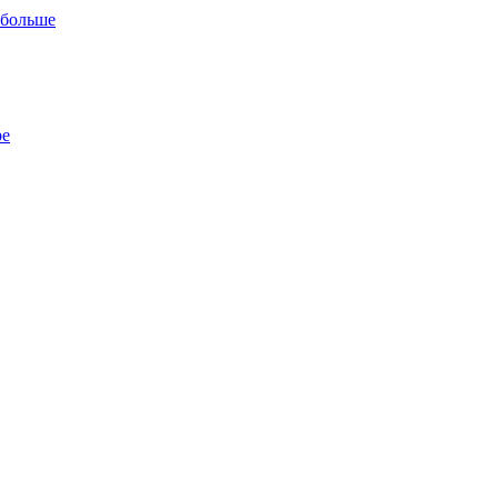
 больше
ре