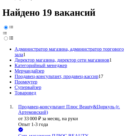
Найдено 19 вакансий
Администратор магазина, администратор торгового
зала
1
Директор магазина, директор сети магазинов
1
Категорийный менеджер
Мерчандайзер
Продавец-консультант, продавец-кассир
17
Промоутер
Супервайзер
Товаровед
Продавец-консультант Плюс Beauty&Циркуль (г.
Артемовский)
от
33 000
₽
за месяц,
на руки
Опыт 1-3 года
Сеть магазинов ПЛЮС BEAUTY