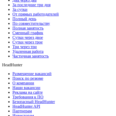
Два через два
За последние три дня
За сутки
От прямых работодателей
Полный день
По совместительству
Полная занятость
Сменный график
Сутки через двое
Сутки через трое
Три через три
Удаленная работа
Частичная занятость
HeadHunter
Размещение вакансий
Поиск по резюме
О компании
Наши вакансии
Реклама на сайте
Требования к ПО
Безопасный HeadHunter
HeadHunter API
Партнерам
Инвесторам