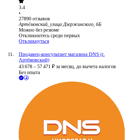
3.4
•
27890
отзывов
Артёмовский, улица Дзержинского, 6Б
Можно без резюме
Откликнитесь среди первых
Откликнуться
Продавец-консультант магазина DNS (г.
Артёмовский)
43 678
–
57 471
₽
за месяц,
до вычета налогов
Без опыта