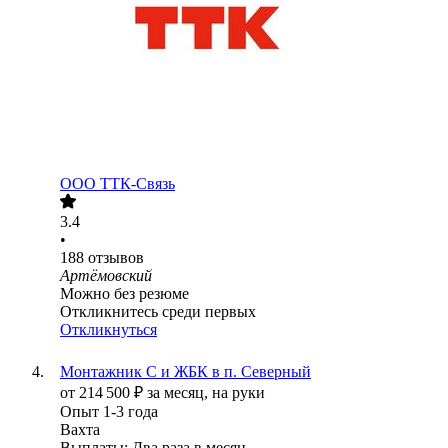
ООО
ТТК-Связь
3.4
•
188
отзывов
Артёмовский
Можно без резюме
Откликнитесь среди первых
Откликнуться
Монтажник С и ЖБК в п. Северный
от
214 500
₽
за месяц,
на руки
Опыт 1-3 года
Вахта
Выплаты: Два раза в месяц