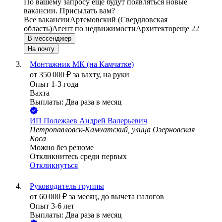
По вашему запросу ещё будут появляться новые
вакансии. Присылать вам?
Все вакансии
Артемовский (Свердловская
область)
Агент по недвижимости
Архитектор
еще 22
В мессенджер
На почту
Монтажник МК (на Камчатке)
от
350 000
₽
за вахту,
на руки
Опыт 1-3 года
Вахта
Выплаты: Два раза в месяц
ИП
Полежаев Андрей Валерьевич
Петропавловск-Камчатский, улица Озерновская
Коса
Можно без резюме
Откликнитесь среди первых
Откликнуться
Руководитель группы
от
60 000
₽
за месяц,
до вычета налогов
Опыт 3-6 лет
Выплаты: Два раза в месяц