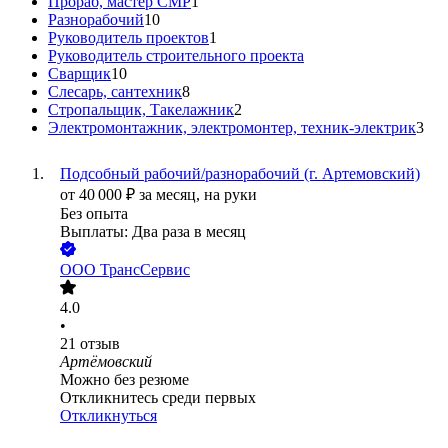
Прораб, мастер СМР
1
Разнорабочий
10
Руководитель проектов
1
Руководитель строительного проекта
Сварщик
10
Слесарь, сантехник
8
Стропальщик, Такелажник
2
Электромонтажник, электромонтер, техник-электрик
3
Подсобный рабочий/разнорабочий (г. Артемовский)
от
40 000
₽
за месяц,
на руки
Без опыта
Выплаты: Два раза в месяц
ООО
ТрансСервис
4.0
•
21
отзыв
Артёмовский
Можно без резюме
Откликнитесь среди первых
Откликнуться