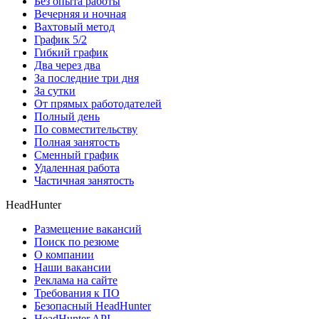
Без опыта работы
Вечерняя и ночная
Вахтовый метод
График 5/2
Гибкий график
Два через два
За последние три дня
За сутки
От прямых работодателей
Полный день
По совместительству
Полная занятость
Сменный график
Удаленная работа
Частичная занятость
HeadHunter
Размещение вакансий
Поиск по резюме
О компании
Наши вакансии
Реклама на сайте
Требования к ПО
Безопасный HeadHunter
HeadHunter API