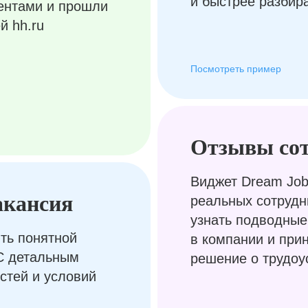
и быстрее разбир
ентами и прошли
й hh.ru
Посмотреть пример
Отзывы со
Виджет Dream Job
акансия
реальных сотрудн
узнать подводные
ть понятной
в компании и при
С детальным
решение о трудоу
стей и условий