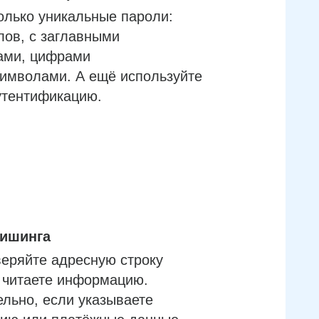
олько уникальные пароли:
лов, с заглавными
ами, цифрами
имволами. А ещё используйте
утентификацию.
фишинга
еряйте адресную строку
м читаете информацию.
льно, если указываете