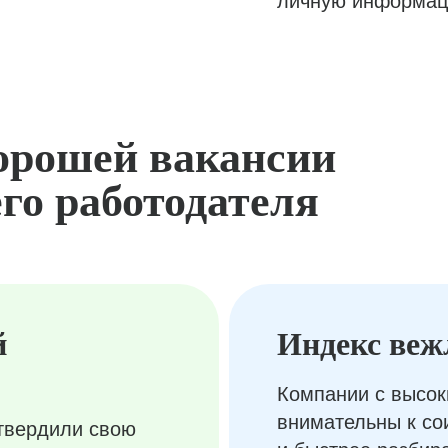
личную информац
орошей вакансии
го работодателя
й
Индекс веж
Компании с высок
внимательны к с
твердили свою