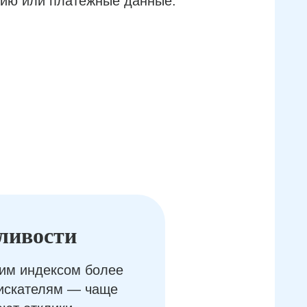
ию или платёжные данные.
ливости
им индексом более
оискателям — чаще