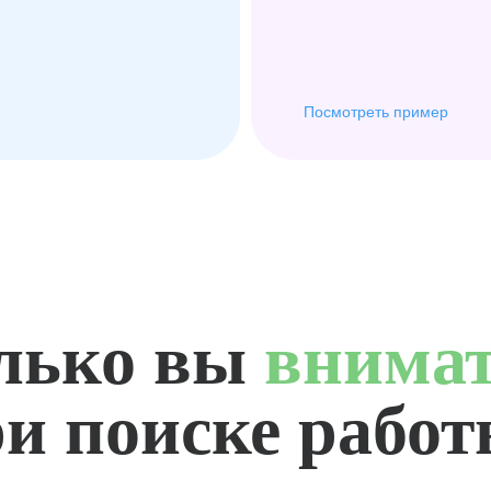
Посмотреть пример
лько вы
внима
и поиске рабо