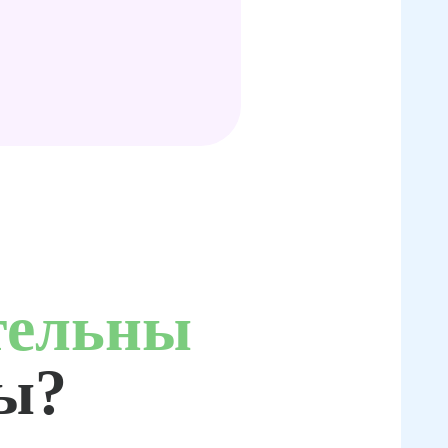
тельны
ты?