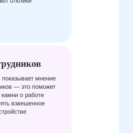
ают отклики
трудников
 показывает мнение
иков — это поможет
 камни о работе
нять взвешенное
стройстве