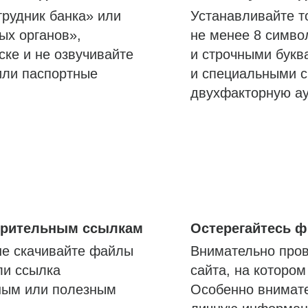
трудник банка» или
Устанавливайте т
ых органов»,
не менее 8 симво
ске и не озвучивайте
и строчными букв
или паспортные
и специальными с
двухфакторную а
озрительным ссылкам
Остерегайтесь 
не скачивайте файлы
Внимательно пров
ли ссылка
сайта, на которо
ным или полезным
Особенно внимате