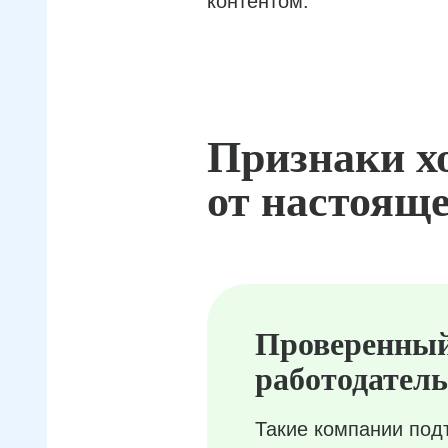
контентом.
Признаки х
от настояще
Проверенны
работодатель
Такие компании под