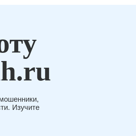
оту
h.ru
-мошенники,
ти. Изучите