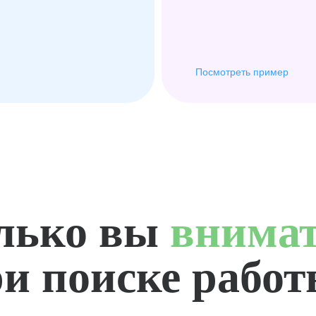
Посмотреть пример
лько вы
внима
и поиске рабо