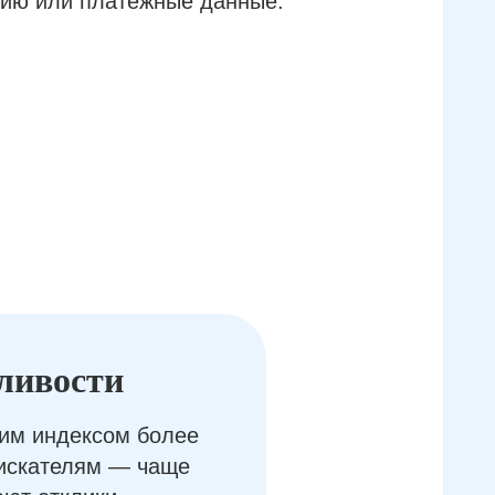
ию или платёжные данные.
ливости
им индексом более
оискателям — чаще