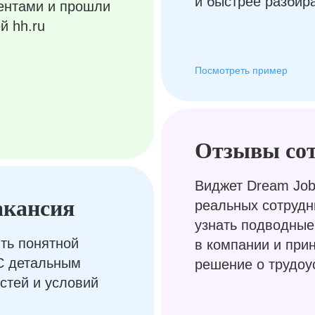
и быстрее разбир
ентами и прошли
й hh.ru
Посмотреть пример
Отзывы со
Виджет Dream Job
акансия
реальных сотрудн
узнать подводные
ть понятной
в компании и при
С детальным
решение о трудоу
стей и условий