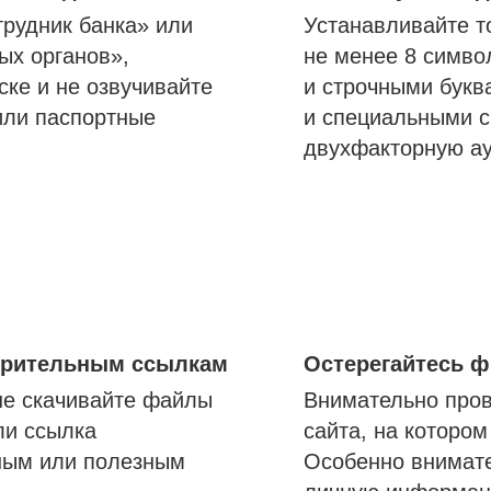
трудник банка» или
Устанавливайте т
ых органов»,
не менее 8 симво
ске и не озвучивайте
и строчными букв
или паспортные
и специальными с
двухфакторную а
озрительным ссылкам
Остерегайтесь 
не скачивайте файлы
Внимательно пров
ли ссылка
сайта, на которо
ным или полезным
Особенно внимате