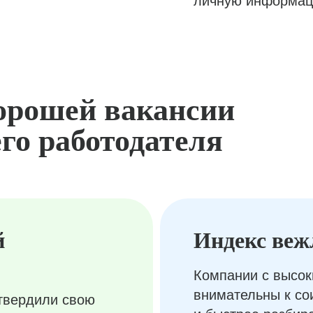
личную информац
орошей вакансии
го работодателя
й
Индекс веж
Компании с высок
внимательны к с
твердили свою