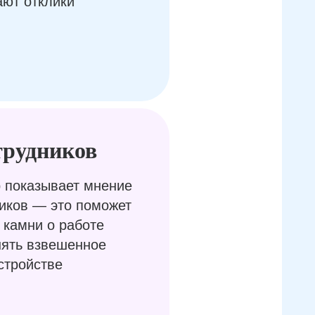
ают отклики
трудников
 показывает мнение
иков — это поможет
 камни о работе
нять взвешенное
стройстве