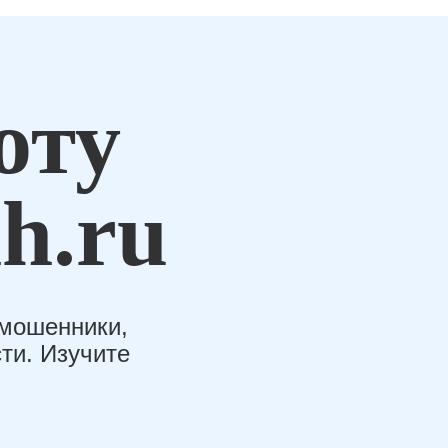
оту
h.ru
-мошенники,
ти. Изучите