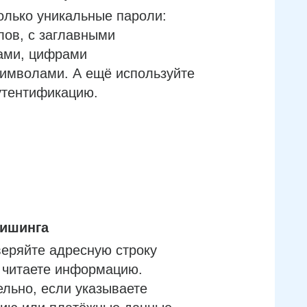
олько уникальные пароли:
лов, с заглавными
ами, цифрами
имволами. А ещё используйте
утентификацию.
фишинга
еряйте адресную строку
м читаете информацию.
льно, если указываете