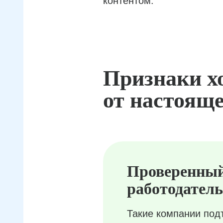
контентом.
Признаки х
от настояще
Проверенны
работодатель
Такие компании под