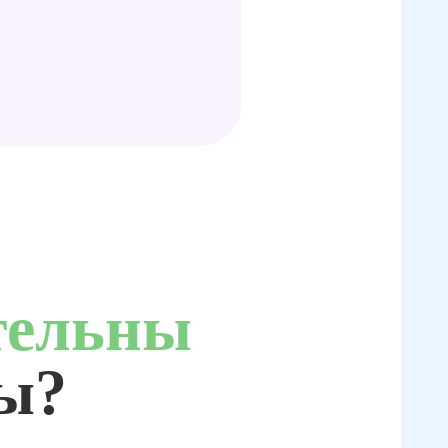
тельны
ты?