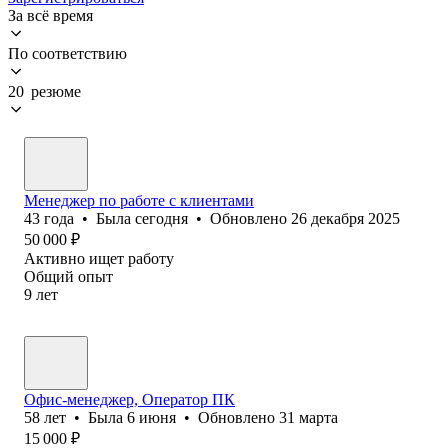
За всё время
По соответствию
20 резюме
Менеджер по работе с клиентами
43
года
•
Была
сегодня
•
Обновлено
26 декабря 2025
50 000
₽
Активно ищет работу
Общий опыт
9
лет
Офис-менеджер, Оператор ПК
58
лет
•
Была
6 июня
•
Обновлено
31 марта
15 000
₽