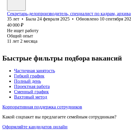
Секретарь-делопроизводитель, специалист по кадрам, архив
35
лет
•
Была
24 февраля 2025
•
Обновлено
10 сентября 20
40 000
₽
Не ищет работу
Общий опыт
11
лет
2
месяца
Быстрые фильтры подбора вакансий
Частичная занятость
Гибкий график
Полный день
Проектная работа
Сменный график
Вахтовый метод
Корпоративная поддержка сотрудников
Какой соцпакет вы предлагаете семейным сотрудникам?
Оформляйте кандидатов онлайн