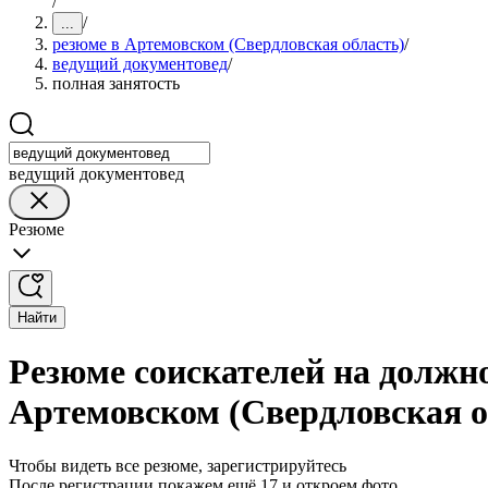
/
/
...
резюме в Артемовском (Свердловская область)
/
ведущий документовед
/
полная занятость
ведущий документовед
Резюме
Найти
Резюме соискателей на должно
Артемовском (Свердловская о
Чтобы видеть все резюме, зарегистрируйтесь
После регистрации покажем ещё 17 и откроем фото