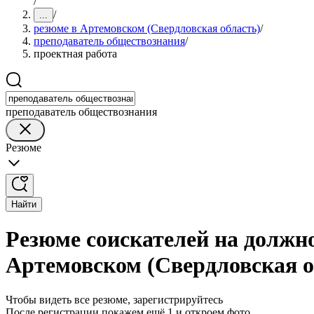
/
/
...
резюме в Артемовском (Свердловская область)
/
преподаватель обществознания
/
проектная работа
преподаватель обществознания
Резюме
Найти
Резюме соискателей на должн
Артемовском (Свердловская о
Чтобы видеть все резюме, зарегистрируйтесь
После регистрации покажем ещё 1 и откроем фото