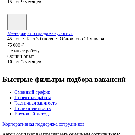
15
лет
9
месяцев
Менеджер по продажам, логист
45
лет
•
Был
30 июля
•
Обновлено
21 января
75 000
₽
Не ищет работу
Общий опыт
16
лет
5
месяцев
Быстрые фильтры подбора вакансий
Сменный график
Проектная работа
Частичная занятость
Полная занятость
Вахтовый метод
Корпоративная поддержка сотрудников
Какой соцпакет вы предлагаете семейным сотрудникам?