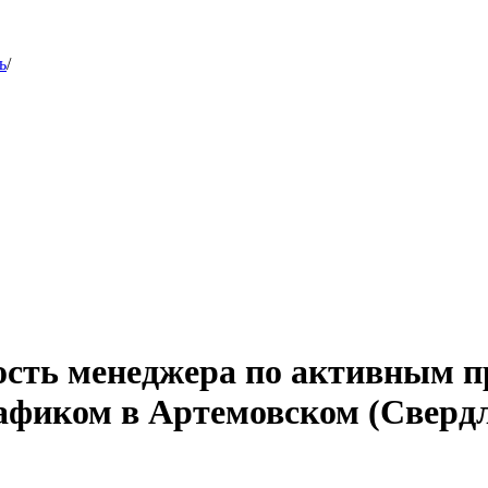
ь
/
ость менеджера по активным 
афиком в Артемовском (Свердл