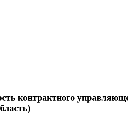
ость контрактного управляюще
бласть)