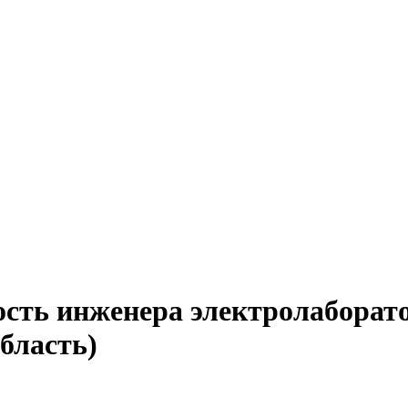
ость инженера электролаборато
бласть)