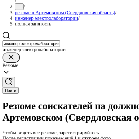
/
/
...
резюме в Артемовском (Свердловская область)
/
инженер электролаборатории
/
полная занятость
инженер электролаборатории
Резюме
Найти
Резюме соискателей на должн
Артемовском (Свердловская о
Чтобы видеть все резюме, зарегистрируйтесь
После регистрации покажем ещё 1 и откроем фото