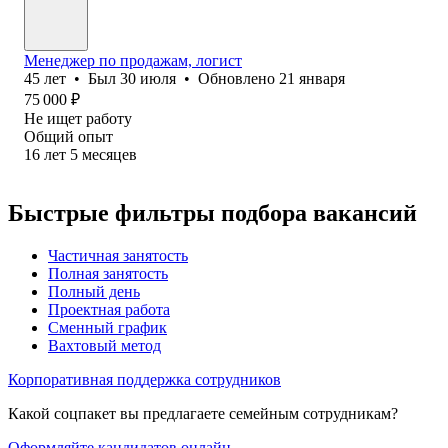
Менеджер по продажам, логист
45
лет
•
Был
30 июля
•
Обновлено
21 января
75 000
₽
Не ищет работу
Общий опыт
16
лет
5
месяцев
Быстрые фильтры подбора вакансий
Частичная занятость
Полная занятость
Полный день
Проектная работа
Сменный график
Вахтовый метод
Корпоративная поддержка сотрудников
Какой соцпакет вы предлагаете семейным сотрудникам?
Оформляйте кандидатов онлайн