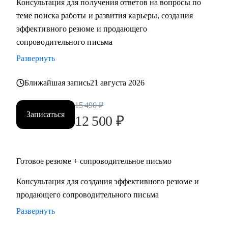
Консультация для получения ответов на вопросы по
• Поддержу в успешном старте карьеры или после
теме поиска работы и развития карьеры, создания
перерыва в работе
эффективного резюме и продающего
сопроводительного письма
Кому могу помочь:
Развернуть
• HoReCa
• В2В / В2С / B2G торговля, в том числе e-commerce
Ближайшая запись
21 августа 2026
• логистика (складская, транспортная), ВЭД, транспорт
(обслуживание, эксплуатация, продажи), закупки/тендеры
15 490
₽
Записаться
• эксплуатации недвижимости и АХО
12 500
₽
• образование
• управление персоналом
• услуги в beauty-индустрии
Готовое резюме + сопроводительное письмо
• event-сфера
Консультация для создания эффективного резюме и
продающего сопроводительного письма
Развернуть