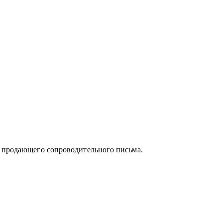
и продающего сопроводительного письма.
могаю с самооценкой и определением
ессиональная поддержка особенно важна.