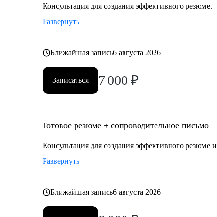
• Студенты и выпускники
Консультация для создания эффективного резюме.
• Административный и операционный менеджмент
Развернуть
• HR
• Образование и развитие
• HoReCa
Ближайшая запись
6 августа 2026
• Логистика и закупочная политика
7 000
₽
• Фешн и бьюти
Записаться
• Спорт
• GR и внешняя политика
• Продажи
Готовое резюме + сопроводительное письмо
• Производство и технологии
Консультация для создания эффективного резюме 
Знакомлю с рынком, создаю эффективные резюме, по
Развернуть
перспектив. Могу быть рядом в периоды, когда проф
Ближайшая запись
6 августа 2026