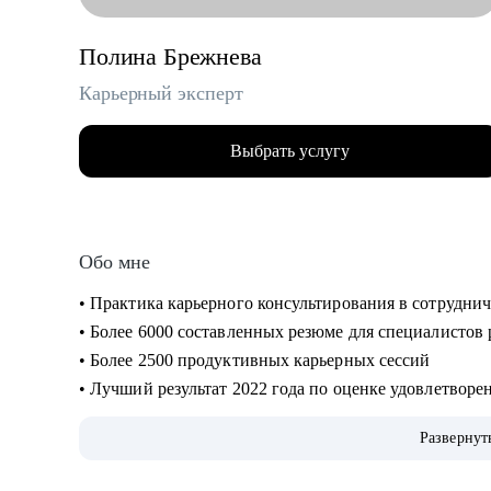
Полина Брежнева
Карьерный эксперт
Выбрать услугу
Обо мне
• Практика карьерного консультирования в сотруднич
• Более 6000 составленных резюме для специалистов
• Более 2500 продуктивных карьерных сессий
• Лучший результат 2022 года по оценке удовлетвор
• Объемная практика карьерного консультирования, п
Развернут
интервью и самопрезентации
• Опыт работы в HR структурах холдинговых групп,