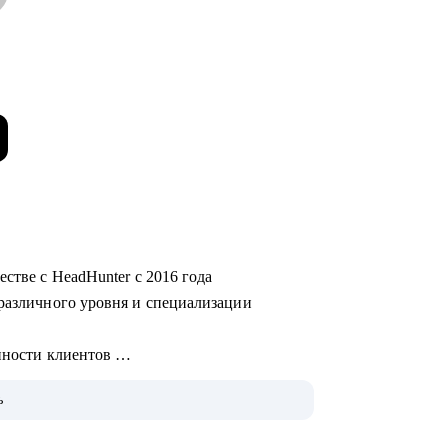
естве с HeadHunter с 2016 года
 различного уровня и специализации
енности клиентов
остроения карьерных треков, подготовки к
ь
 компаний федерального и регионального