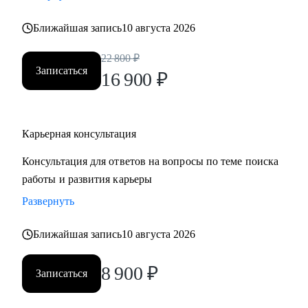
• Хотите понять рынок и своё место в нем - разберем
Ближайшая запись
10 августа 2026
тренды и ваше позиционирование.
• Хотите начать управлять своей карьерой, а не пассивно
22 800
₽
плыть по течению, но не знаете с чего начать ;)
Записаться
16 900
₽
Делаю качественный продукт за счет индивидуального
подхода и максимального погружения в запрос клиента,
Карьерная консультация
глубокой экспертизы и использования в работе различных
подходов и инструментов.
Консультация для ответов на вопросы по теме поиска
работы и развития карьеры
Развернуть
Ближайшая запись
10 августа 2026
8 900
₽
Записаться