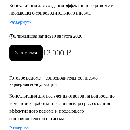
Консультация для создания эффективного резюме и
• Два высших образования - Менеджмент и Стратегическое
продающего сопроводительного письма
управление персоналом. Дополнительное образование в
сфере коучинга и карьерного консультирования.
Развернуть
Ближайшая запись
10 августа 2026
С чем помогу:
• Нет приглашений на интервью - разберем, почему рынок
13 900
₽
не видит вашу ценность, и исправим.
Записаться
• Не знаете, как выгодно представить опыт - соберем
профессиональную идентичность и упакуем опыт так,
чтобы HR заметил.
Готовое резюме + сопроводительное письмо +
• Перерыв в работе, разнородный бэкграунд (нелинейный
карьерная консультация
опыт), сложное увольнение - найдем логичную линию,
Консультация для получения ответов на вопросы по
которая закроет вопросы нанимающей стороны.
теме поиска работы и развития карьеры, создания
• Карьерный переход или выход на новый уровень дохода -
эффективного резюме и продающего
выстроим стратегию с конкретными шагами.
сопроводительного письма
• Готовитесь к важному интервью - отработаем ответы и
подсветим сильные стороны.
Развернуть