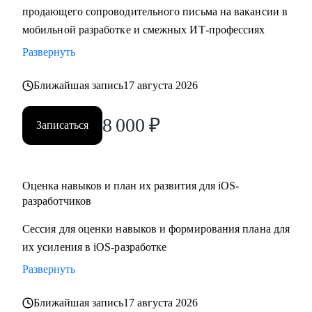
продающего сопроводительного письма на вакансии в
• Составить резюме и сопроводительное письма,
мобильной разработке и смежных ИТ-профессиях
подготовиться к собеседованию и разобрать тестовые
задания
Развернуть
• Отрепетировать собеседования в условиях максимально
Ближайшая запись
17 августа 2026
близких к реальным
• Изучить основные инструменты или углубить знания в
8 000
₽
мобильной работке под iOS
Записаться
• Разобраться с разными подходами к разработке
(монолиты, микросервисы, многомодульность)
• Разобраться, какие архитектурные подходы существуют и
Оценка навыков и план их развития для iOS-
как их применять
разработчиков
Сессия для оценки навыков и формирования плана для
Кому могу помочь:
их усиления в iOS-разработке
• Juinior и Middle мобильным разработчикам (iOS, Android)
• Любым IT-специалистам, кто хочет перейти на
Развернуть
руководящую должность
Ближайшая запись
17 августа 2026
• IT-лидам, кто недавно стал руководителем, и Project-