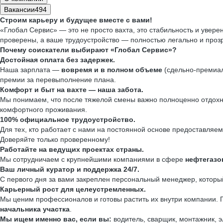
Вакансии
494
Строим карьеру и будущее вместе с вами!
«Глобал Сервис» — это не просто вахта, это стабильность и увер
проверены, а ваше трудоустройство — полностью легально и прозр
Почему соискатели выбирают «Глобал Сервис»?
Достойная оплата без задержек.
Наша зарплата —
вовремя и в полном объеме
(сдельно-премиал
премии за перевыполнение плана.
Комфорт и быт на вахте — наша забота.
Мы понимаем, что после тяжелой смены важно полноценно отдох
комфортного проживания.
100% официальное трудоустройство.
Для тех, кто работает с нами на постоянной основе предоставляе
Доверяйте только проверенному!
Работайте на ведущих проектах страны.
Мы сотрудничаем с крупнейшими компаниями в сфере
нефтегазо
Ваш личный куратор и поддержка 24/7.
С первого дня за вами закреплен персональный менеджер, котор
Карьерный рост для целеустремленных.
Мы ценим профессионалов и готовы растить их внутри компании.
начальника участка
.
Мы ищем именно вас, если вы:
водитель, сварщик, монтажник, э