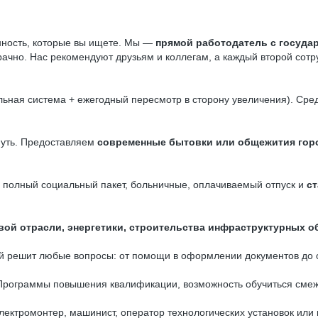
енность, которые вы ищете. Мы —
прямой работодатель с госуда
ачно. Нас рекомендуют друзьям и коллегам, а каждый второй сотр
ьная система + ежегодный пересмотр в сторону увеличения). Ср
нуть. Предоставляем
современные бытовки или общежития горо
м полный социальный пакет, больничные, оплачиваемый отпуск и
с
вой отрасли, энергетики, строительства инфраструктурных о
ый решит любые вопросы: от помощи в оформлении документов до 
 Программы повышения квалификации, возможность обучиться сме
лектромонтер, машинист, оператор технологических установок или 