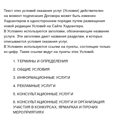
Текст этих условий оказания услуг (Условия) действителен
на момент подписания Договора может быть изменен
Хэдхантером в одностороннем порядке путем размещения
новой редакции Условий на Сайте Хэдхантера.
В Условиях используются заголовки, обозначающие название
услуги. Эти заголовки дают названия разделам, в которых
описываются условия оказания услуг.
В Условиях используются ссылки на пункты, состоящие только
из цифр. Такие ссылки ведут на пункты этих Условий.
1. ТЕРМИНЫ И ОПРЕДЕЛЕНИЯ
2. ОБЩИЕ УСЛОВИЯ
3. ИНФОРМАЦИОННЫЕ УСЛУГИ
1.1. Хэдхантер, или
Хэдхантер, ООО
4. РЕКЛАМНЫЕ УСЛУГИ
HeadHunter, или
«Хэдхантер», ИНН
2.1. Типы и статусы регистрации
5. КОНСУЛЬТАЦИОННЫЕ УСЛУГИ
Исполнитель
7718620740, адрес:
Типы регистрации
3.1. Предоставление доступа к базе данных
2.2. Активация услуг
6. КОНСУЛЬТАЦИОННЫЕ УСЛУГИ И ОРГАНИЗАЦИЯ
125047, г. Москва,
резюме с предложениями Соискателей
Описание и активация
УЧАСТИЯ В КОНКУРСАХ, ЯРМАРКАХ И ПРОЧИХ
2.1.1. Заказчику может быть присвоен один
4.0. Общие условия оказания рекламных услуг
внутригородская
о трудоустройстве с возможностью просмотра
МЕРОПРИЯТИЯХ
из Типов регистраций.
территория
4.0.1. Хэдхантер оказывает Заказчику услугу