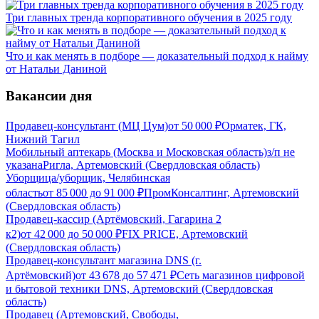
Три главных тренда корпоративного обучения в 2025 году
Что и как менять в подборе — доказательный подход к найму
от Натальи Даниной
Вакансии дня
Продавец-консультант (МЦ Цум)
от
50 000
₽
Орматек, ГК,
Нижний Тагил
Мобильный аптекарь (Москва и Московская область)
з/п не
указана
Ригла, Артемовский (Свердловская область)
Уборщица/уборщик, Челябинская
область
от
85 000
до
91 000
₽
ПромКонсалтинг, Артемовский
(Свердловская область)
Продавец-кассир (Артёмовский, Гагарина 2
к2)
от
42 000
до
50 000
₽
FIX PRICE, Артемовский
(Свердловская область)
Продавец-консультант магазина DNS (г.
Артёмовский)
от
43 678
до
57 471
₽
Сеть магазинов цифровой
и бытовой техники DNS, Артемовский (Свердловская
область)
Продавец (Артемовский, Свободы,