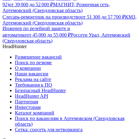
92)
от
39 000
до
52 000
₽
МАГНИТ, Розничная сеть,
Артемовский (Свердловская область)
Слесарь-ремонтник на производство
от
51 300
до
57 700
₽
КМЗ,
Артемовский (Свердловская область)
Инженер по релейной защите и
автоматике
от
45 000
до
55 000
₽
Россети Урал, Артемовский
(Свердловская область)
HeadHunter
Размещение вакансий
Поиск по резюме
О компании
Наши вакансии
Реклама на сайте
Требования к ПО
Безопасный HeadHunter
HeadHunter API
Партнерам
Инвесторам
Каталог компаний
Поиск по вакансиям в Артемовском (Свердловская
область)
Сетка: соцсеть для нетворкинга