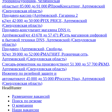
Уборщица/уборщик, Челябинская
область
от
85 000
до
91 000
₽
ПромКонсалтинг, Артемовский
(Свердловская область)
Продавец-кассир (Артёмовский, Гагарина 2
к2)
от
42 000
до
50 000
₽
FIX PRICE, Артемовский
(Свердловская область)
Продавец-консультант магазина DNS (г.
Артёмовский)
от
43 678
до
57 471
₽
Сеть магазинов цифровой
и бытовой техники DNS, Артемовский (Свердловская
область)
Продавец (Артемовский, Свободы,
92)
от
39 000
до
52 000
₽
МАГНИТ, Розничная сеть,
Артемовский (Свердловская область)
Слесарь-ремонтник на производство
от
51 300
до
57 700
₽
КМЗ,
Артемовский (Свердловская область)
Инженер по релейной защите и
автоматике
от
45 000
до
55 000
₽
Россети Урал, Артемовский
(Свердловская область)
HeadHunter
Размещение вакансий
Поиск по резюме
О компании
Наши вакансии