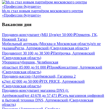
hh.ru стал новым партнёром московского центра
«Профессии будущего»
Вакансии дня
Продавец-консультант (МЦ Цум)
от
50 000
₽
Орматек, ГК,
Нижний Тагил
Мобильный аптекарь (Москва и Московская область)
з/п не
указана
Ригла, Артемовский (Свердловская область)
Продавец
от
30 100
до
38 500
₽
Пятёрочка, Артемовский
(Свердловская область)
Уборщица/уборщик, Челябинская
область
от
85 000
до
91 000
₽
ПромКонсалтинг, Артемовский
(Свердловская область)
Продавец-кассир (Артёмовский, Гагарина 2
к2)
от
42 000
до
50 000
₽
FIX PRICE, Артемовский
(Свердловская область)
Продавец-консультант магазина DNS (г.
Артёмовский)
от
43 678
до
57 471
₽
Сеть магазинов цифровой
и бытовой техники DNS, Артемовский (Свердловская
область)
Продавец (Артемовский, Свободы,