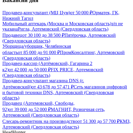
Вакансии дня
Продавец-консультант (МЦ Цум)
от
50 000
₽
Орматек, ГК,
Нижний Тагил
Мобильный аптекарь (Москва и Московская область)
з/п не
указана
Ригла, Артемовский (Свердловская область)
Продавец
от
30 100
до
38 500
₽
Пятёрочка, Артемовский
(Свердловская область)
Уборщица/уборщик, Челябинская
область
от
85 000
до
91 000
₽
ПромКонсалтинг, Артемовский
(Свердловская область)
Продавец-кассир (Артёмовский, Гагарина 2
к2)
от
42 000
до
50 000
₽
FIX PRICE, Артемовский
(Свердловская область)
Продавец-консультант магазина DNS (г.
Артёмовский)
от
43 678
до
57 471
₽
Сеть магазинов цифровой
и бытовой техники DNS, Артемовский (Свердловская
область)
Продавец (Артемовский, Свободы,
92)
от
39 000
до
52 000
₽
МАГНИТ, Розничная сеть,
Артемовский (Свердловская область)
Слесарь-ремонтник на производство
от
51 300
до
57 700
₽
КМЗ,
Артемовский (Свердловская область)
HeadHunter