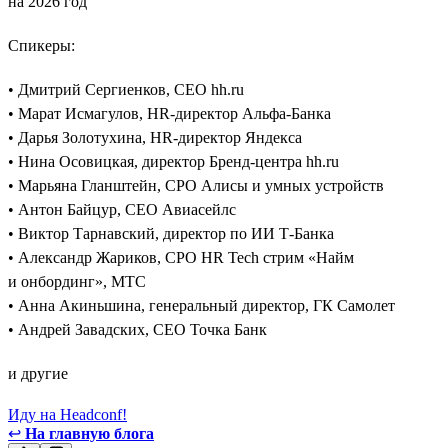
на 2026 год
Спикеры:
• Дмитрий Сергиенков, CEO hh.ru
• Марат Исмагулов, HR-директор Альфа-Банка
• Дарья Золотухина, HR-директор Яндекса
• Нина Осовицкая, директор Бренд-центра hh.ru
• Марьяна Гланштейн, CPO Алисы и умных устройств
• Антон Байцур, CEO Авиасейлс
• Виктор Тарнавский, директор по ИИ Т-Банка
• Александр Жариков, CPO HR Tech стрим «Найм
и онбординг», МТС
• Анна Акиньшина, генеральный директор, ГК Самолет
• Андрей Завадских, СЕО Точка Банк
и другие
Иду на Headconf!
↩
На главную блога