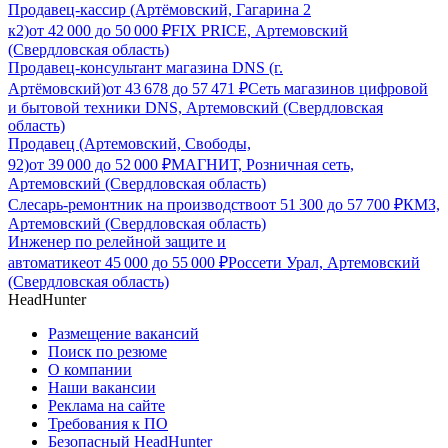
Продавец-кассир (Артёмовский, Гагарина 2
к2)
от
42 000
до
50 000
₽
FIX PRICE, Артемовский
(Свердловская область)
Продавец-консультант магазина DNS (г.
Артёмовский)
от
43 678
до
57 471
₽
Сеть магазинов цифровой
и бытовой техники DNS, Артемовский (Свердловская
область)
Продавец (Артемовский, Свободы,
92)
от
39 000
до
52 000
₽
МАГНИТ, Розничная сеть,
Артемовский (Свердловская область)
Слесарь-ремонтник на производство
от
51 300
до
57 700
₽
КМЗ,
Артемовский (Свердловская область)
Инженер по релейной защите и
автоматике
от
45 000
до
55 000
₽
Россети Урал, Артемовский
(Свердловская область)
HeadHunter
Размещение вакансий
Поиск по резюме
О компании
Наши вакансии
Реклама на сайте
Требования к ПО
Безопасный HeadHunter