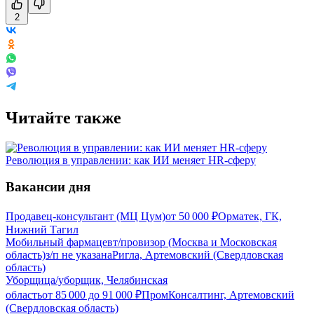
2
Читайте также
Революция в управлении: как ИИ меняет HR-сферу
Вакансии дня
Продавец-консультант (МЦ Цум)
от
50 000
₽
Орматек, ГК,
Нижний Тагил
Мобильный фармацевт/провизор (Москва и Московская
область)
з/п не указана
Ригла, Артемовский (Свердловская
область)
Уборщица/уборщик, Челябинская
область
от
85 000
до
91 000
₽
ПромКонсалтинг, Артемовский
(Свердловская область)