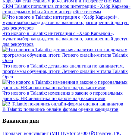
CRM Talantix пополнила список интеграций: «Хабр Карьера»
стал седьмым job-сайтом в интерфейсе системы
Что нового в Talantix: интеграция с «Хабр Карьерой»,
мультивыбор кандидатов на вакансию, расширенный доступ
для рекрутеров
Что нового в Talantix: детальная аналитика по кандидатам,
программы обучения, итоги Летнего онлайн-митапа Talantix
Open
Что нового в Talantix: изменения в законе о персональных
данных, HR-аналитика по работе над вакансиями
В Talantix появились онлайн-формы оценки кандидатов
Вакансии дня
Продавец-консультант (МЦ Цум)
от
50 000
₽
Орматек, ГК,