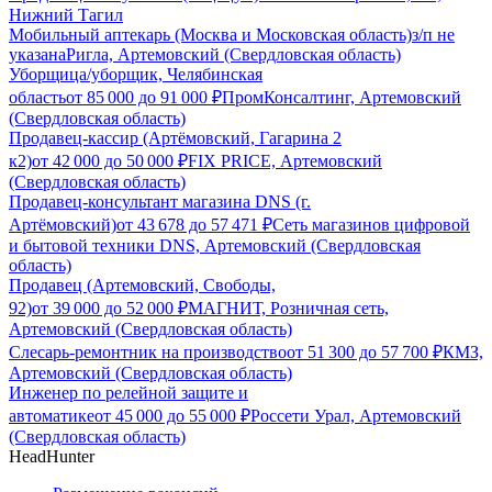
Нижний Тагил
Мобильный аптекарь (Москва и Московская область)
з/п не
указана
Ригла, Артемовский (Свердловская область)
Уборщица/уборщик, Челябинская
область
от
85 000
до
91 000
₽
ПромКонсалтинг, Артемовский
(Свердловская область)
Продавец-кассир (Артёмовский, Гагарина 2
к2)
от
42 000
до
50 000
₽
FIX PRICE, Артемовский
(Свердловская область)
Продавец-консультант магазина DNS (г.
Артёмовский)
от
43 678
до
57 471
₽
Сеть магазинов цифровой
и бытовой техники DNS, Артемовский (Свердловская
область)
Продавец (Артемовский, Свободы,
92)
от
39 000
до
52 000
₽
МАГНИТ, Розничная сеть,
Артемовский (Свердловская область)
Слесарь-ремонтник на производство
от
51 300
до
57 700
₽
КМЗ,
Артемовский (Свердловская область)
Инженер по релейной защите и
автоматике
от
45 000
до
55 000
₽
Россети Урал, Артемовский
(Свердловская область)
HeadHunter