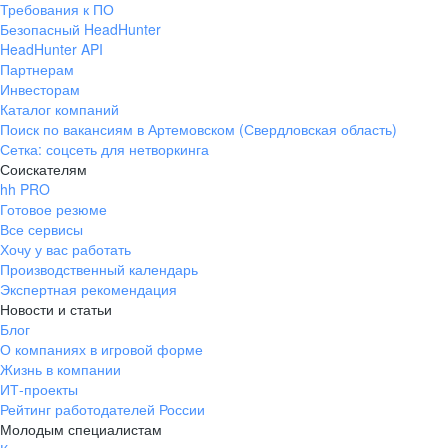
Требования к ПО
pr@ural.hh.ru
Безопасный HeadHunter
HeadHunter API
Краснодар
Партнерам
Инвесторам
ул. Янковского, д. 169, 7 этаж,
Каталог компаний
706 каб.
Поиск по вакансиям в Артемовском (Свердловская область)
+7 861 205-55-57
Сетка: соцсеть для нетворкинга
pr@krd.hh.ru
Соискателям
hh PRO
Готовое резюме
Владивосток
Все сервисы
пер. Ланинский д. 4, офис 3.4
Хочу у вас работать
Производственный календарь
+7 423 202-33-28
Экспертная рекомендация
pr@dv.hh.ru
Новости и статьи
Блог
Новосибирск
О компаниях в игровой форме
Жизнь в компании
ул. Большевистская, д. 35,
ИТ-проекты
помещение 21
Рейтинг работодателей России
+7 383 207-94-64
Молодым специалистам