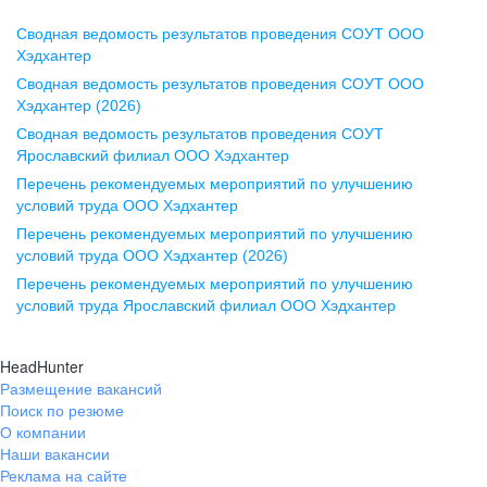
Сводная ведомость результатов проведения СОУТ ООО
Воронеж
Хэдхантер
Сводная ведомость результатов проведения СОУТ ООО
ул. Комиссаржевской, д. 10,
Хэдхантер (2026)
офис 1212
Сводная ведомость результатов проведения СОУТ
+7 473 280-05-05
Ярославский филиал ООО Хэдхантер
pr@vrn.hh.ru
Перечень рекомендуемых мероприятий по улучшению
условий труда ООО Хэдхантер
Казань
Перечень рекомендуемых мероприятий по улучшению
ул. Спартаковская, д. 2А, этаж 3,
условий труда ООО Хэдхантер (2026)
помещение 15
Перечень рекомендуемых мероприятий по улучшению
условий труда Ярославский филиал ООО Хэдхантер
+7 843 212-12-50
pr@kzn.hh.ru
HeadHunter
Размещение вакансий
Екатеринбург
Поиск по резюме
ул. Боевых Дружин, стр. 20,
О компании
5 этаж, офис 505, 521
Наши вакансии
Реклама на сайте
+7 343 226-79-99