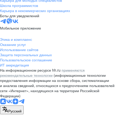
Карьера для молодых специалистов
pr@nsk.hh.ru
Школа программистов
Карьера в некоммерческих организациях
Минск
Боты для уведомлений
пр-т Дзержинского, д. 57,
10 этаж, помещение 45-1
Мобильное приложение
+375 (17)
336-03-02
Этика и комплаенс
pr@rabota.by
Оказание услуг
Использование сайтов
Алматы
Защита персональных данных
Пользовательское соглашение
пр. Абая, д. 151, БЦ Алатау,
ИТ аккредитация
12 этаж, офис 1209
На информационном ресурсе hh.ru
применяются
+7 727 232-13-13
рекомендательные технологии
(информационные технологии
pr@headhunter.com.kz
предоставления информации на основе сбора, систематизации
и анализа сведений, относящихся к предпочтениям пользователей
сети «Интернет», находящихся на территории Российской
Федерации)
Русский