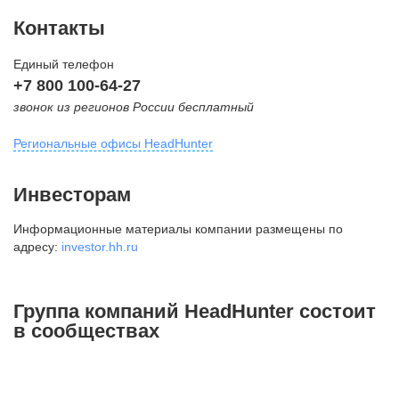
Контакты
Единый телефон
+7 800 100-64-27
звонок из регионов России бесплатный
Региональные офисы HeadHunter
Москва
Инвесторам
внутригородская территория
Информационные материалы компании размещены по
Муниципальный округ Тверской,
адресу:
investor.hh.ru
2-я Брестская ул., д. 48,
помещение 25
+7 495 974-64-27
Группа компаний HeadHunter состоит
+7 495 980-64-27
в сообществах
+7 495 134-92-24
press@hh.ru