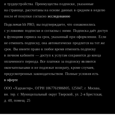
тратите много времени на поиск и вручную поднимаете
и трудоустройства. Преимущества подписки, указанные
резюме
на странице, рассчитаны на основе данных в среднем в неделю
после её покупки согласно
хотите сравнить себя с конкурентами и оценить шансы
исследованию
Подключая hh PRO, вы подтверждаете, что ознакомились
с условиями подписки и согласны с ними. Подписка даёт доступ
к функциям сервиса на срок, указанный при оформлении. Если
не отменить подписку, она автоматически продлится на тот же
срок. Вы имеете право в любое время отменить подписку
в личном кабинете — доступ к услугам сохранится до конца
оплаченного периода. Все платежи за подписку являются
окончательными и не подлежат возврату, кроме случаев,
предусмотренных законодательством. Полные условия есть
в оферте
ООО «Хэдхантер», ОГРН 1067761906805, 125047, г. Москва,
вн. тер. г. Муниципальный округ Тверской, ул. 2-я Брестская,
д. 48, помещ. 25