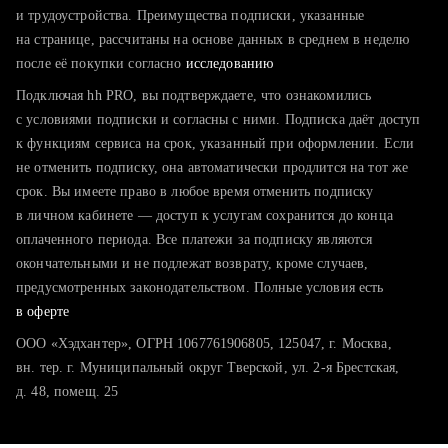
тратите много времени на поиск и вручную поднимаете
и трудоустройства. Преимущества подписки, указанные
резюме
на странице, рассчитаны на основе данных в среднем в неделю
после её покупки согласно
хотите сравнить себя с конкурентами и оценить шансы
исследованию
Подключая hh PRO, вы подтверждаете, что ознакомились
с условиями подписки и согласны с ними. Подписка даёт доступ
к функциям сервиса на срок, указанный при оформлении. Если
не отменить подписку, она автоматически продлится на тот же
срок. Вы имеете право в любое время отменить подписку
в личном кабинете — доступ к услугам сохранится до конца
оплаченного периода. Все платежи за подписку являются
окончательными и не подлежат возврату, кроме случаев,
предусмотренных законодательством. Полные условия есть
в оферте
ООО «Хэдхантер», ОГРН 1067761906805, 125047, г. Москва,
вн. тер. г. Муниципальный округ Тверской, ул. 2-я Брестская,
д. 48, помещ. 25